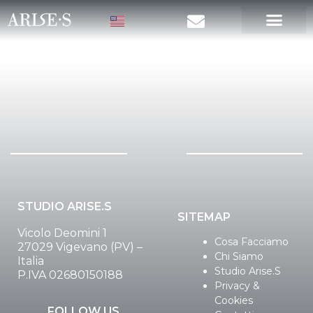
Autore:
admin
STUDIO ARISE.S
SITEMAP
Vicolo Deomini 1
Cosa Facciamo
27029 Vigevano (PV) –
Chi Siamo
Italia
Studio Arise.S
P.IVA 02680150188
Privacy &
Cookies
FOLLOW US